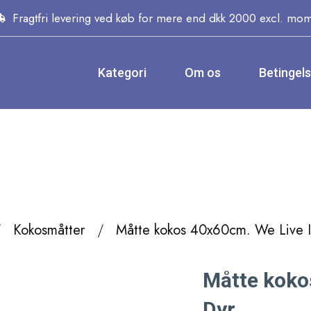
Fragtfri levering ved køb for mere end dkk 2000 excl. mo
Kategori
Om os
Betingel
Kokosmåtter
Måtte kokos 40x60cm. We Live I
Måtte koko
Dyr