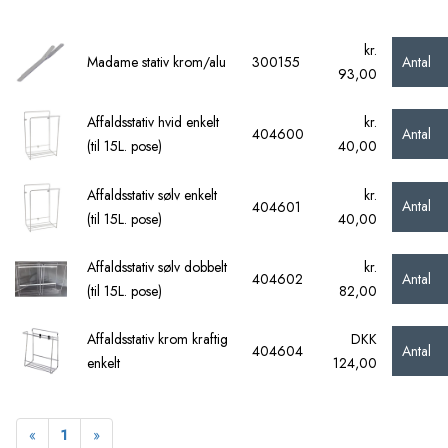
kr.
Antal
Madame stativ krom/alu
300155
93,00
Affaldsstativ hvid enkelt
kr.
Antal
404600
(til 15L. pose)
40,00
Affaldsstativ sølv enkelt
kr.
Antal
404601
(til 15L. pose)
40,00
Affaldsstativ sølv dobbelt
kr.
Antal
404602
(til 15L. pose)
82,00
Affaldsstativ krom kraftig
DKK
Antal
404604
enkelt
124,00
Forrige
Næste
«
1
»