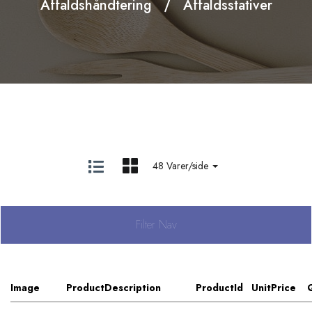
Affaldshåndtering
Affaldsstativer
48 Varer/side
Filter Nav
Image
ProductDescription
ProductId
UnitPrice