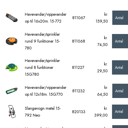
Havevander/vippevander
kr.
Antal
811067
op til 16x20m. 15-772
159,50
Havevander/sprinkler
kr.
Antal
rund 9 funktioner 15-
811068
74,50
780
Havevander/sprinkler
kr.
Antal
rund 8 funktioner
811227
29,50
15G780
Havevander/vippevander
kr.
Antal
811232
op til 12x18m. 15G770
64,50
Slangevogn metal 15-
kr.
Antal
820133
792 Neo
399,00