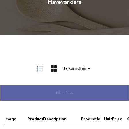
Havevandere
48 Varer/side
Filter Nav
Image
ProductDescription
ProductId
UnitPrice