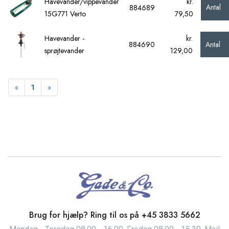
Havevander/vippevander
kr.
Antal
884689
15G771 Verto
79,50
Havevander -
kr.
Antal
884690
sprøjtevander
129,00
Forrige
Næste
«
1
»
Brug for hjælp? Ring til os på
+45 3833 5662