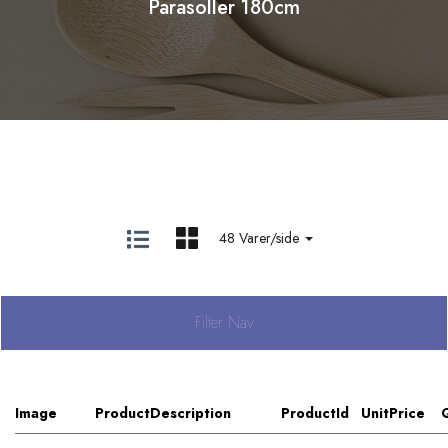
Parasoller 180cm
48 Varer/side
Filter Nav
Image
ProductDescription
ProductId
UnitPrice