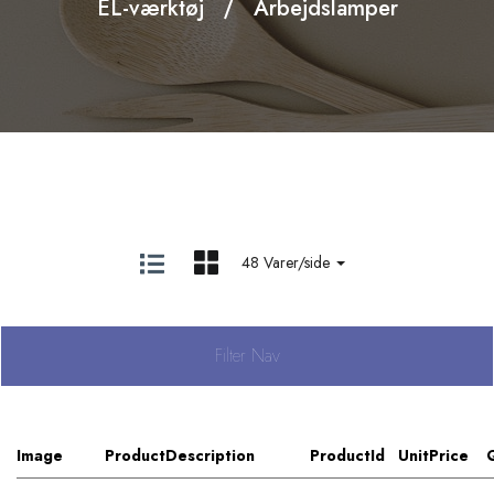
EL-værktøj
Arbejdslamper
48 Varer/side
Filter Nav
Image
ProductDescription
ProductId
UnitPrice