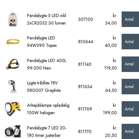
Pandelygte 5 LED inkl.
kr.
Antal
307100
2xCR2032 30 lumen
34,00
Pandelygte LED
kr.
Antal
810644
94W390 Topex
40,00
Pandelygte LED 400L
kr.
Antal
811140
99-200 Neo
119,50
Lygte trådløs 18V
kr.
Antal
811634
58G007 Graphite
64,50
Arbejdslampe opladelig
kr.
Antal
811769
100W halogen
199,00
Pandelygte 7 LED 20-
kr.
Antal
811770
180 timer justerbar
20,50