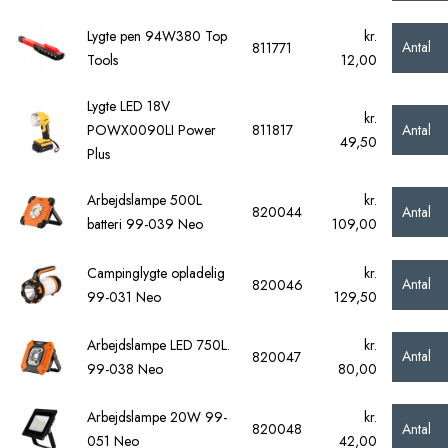
Lygte pen 94W380 Top
kr.
Antal
811771
Tools
12,00
Lygte LED 18V
kr.
Antal
POWX0090LI Power
811817
49,50
Plus
Arbejdslampe 500L
kr.
Antal
820044
batteri 99-039 Neo
109,00
Campinglygte opladelig
kr.
Antal
820046
99-031 Neo
129,50
Arbejdslampe LED 750L.
kr.
Antal
820047
99-038 Neo
80,00
Arbejdslampe 20W 99-
kr.
Antal
820048
051 Neo
42,00