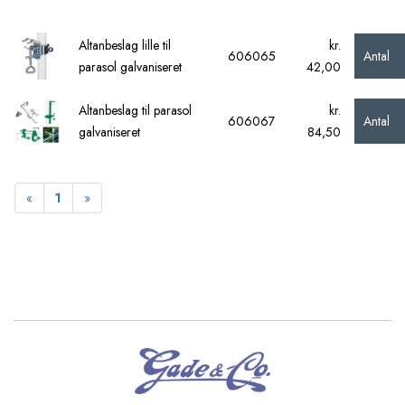
Altanbeslag lille til
kr.
Antal
606065
parasol galvaniseret
42,00
Altanbeslag til parasol
kr.
Antal
606067
galvaniseret
84,50
Forrige
Næste
«
1
»