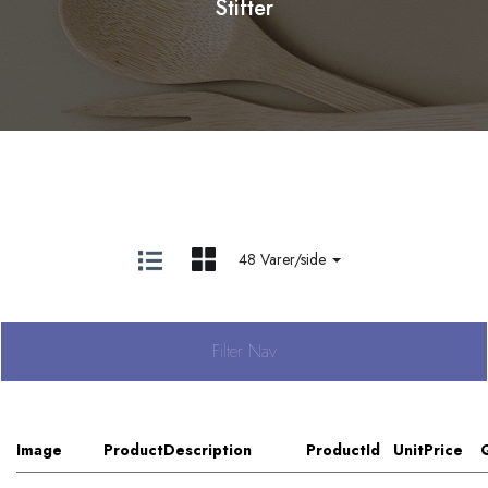
Stifter
48 Varer/side
Filter Nav
Image
ProductDescription
ProductId
UnitPrice