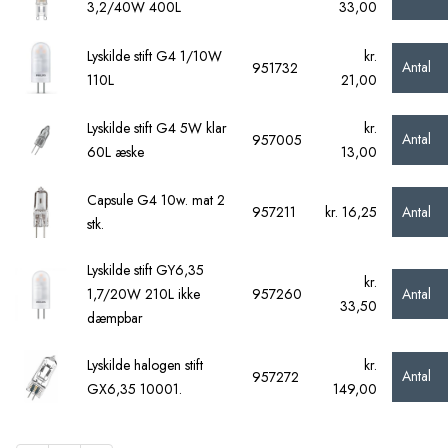
3,2/40W 400L
33,00
Lyskilde stift G4 1/10W
kr.
Antal
951732
110L
21,00
Lyskilde stift G4 5W klar
kr.
Antal
957005
60L æske
13,00
Capsule G4 10w. mat 2
Antal
957211
kr. 16,25
stk.
Lyskilde stift GY6,35
kr.
Antal
1,7/20W 210L ikke
957260
33,50
dæmpbar
Lyskilde halogen stift
kr.
Antal
957272
GX6,35 10001.
149,00