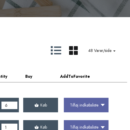
48 Varer/side
tity
Buy
AddToFavorite
Køb
Tilføj indkøbsliste
Køb
Tilføj indkøbsliste