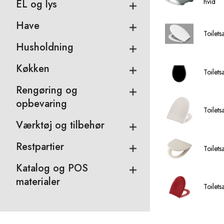
hvid
EL og lys
Have
Toilet
Husholdning
Køkken
Toilets
Rengøring og
opbevaring
Toilet
Værktøj og tilbehør
Restpartier
Toilet
Katalog og POS
materialer
Toilets