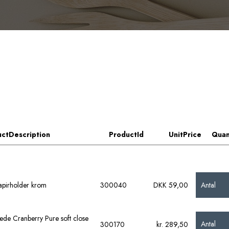
ctDescription
ProductId
UnitPrice
Quan
Antal
papirholder krom
300040
DKK 59,00
sæde Cranberry Pure soft close
Antal
300170
kr. 289,50