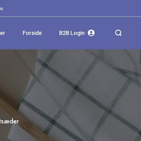
ms
ser
Forside
B2B Login
etsæder