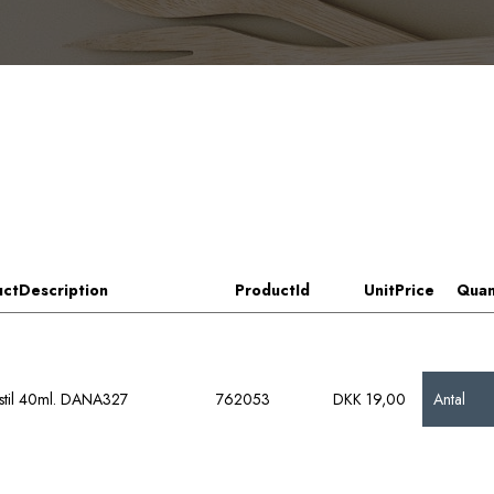
ctDescription
ProductId
UnitPrice
Quan
Antal
kstil 40ml. DANA327
762053
DKK 19,00