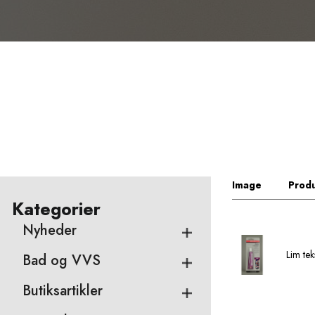
Image
Produ
Kategorier
Nyheder
Lim te
Bad og VVS
Butiksartikler