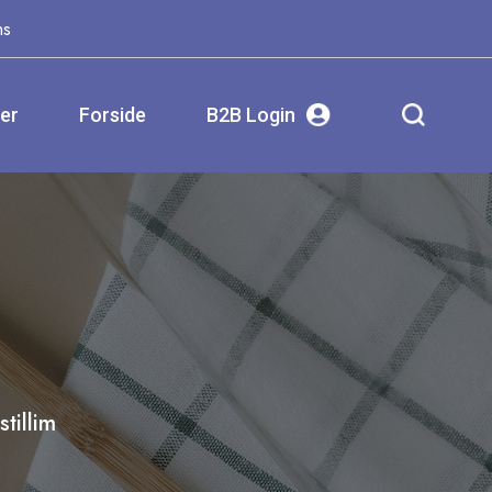
ms
ser
Forside
B2B Login
stillim