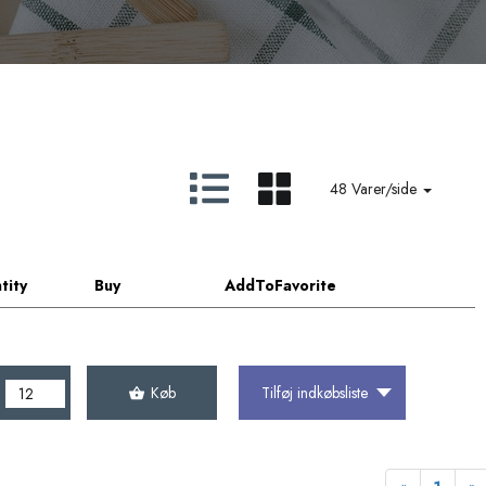
48 Varer/side
tity
Buy
AddToFavorite
Køb
Tilføj indkøbsliste
Forrige
N