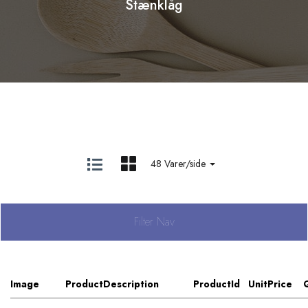
Stænklåg
48 Varer/side
Filter Nav
Image
ProductDescription
ProductId
UnitPrice