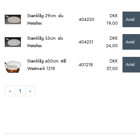
Stænklåg 29cm. alu
DKK
Antal
404230
Metaltex
19,00
Stænklåg 33cm. alu
DKK
Antal
404231
Metaltex
24,00
Stænklåg ø30cm. stål
DKK
Antal
401218
Westmark 1218
57,00
Forrige
Næste
«
1
»