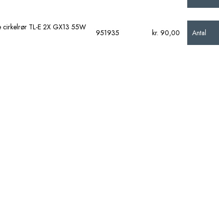
de cirkelrør TL-E 2X GX13 55W
Antal
951935
kr. 90,00