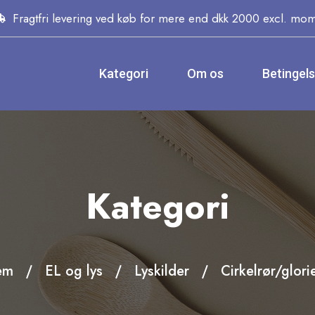
Fragtfri levering ved køb for mere end dkk 2000 excl. mo
Kategori
Om os
Betingel
Kategori
em
EL og lys
Lyskilder
Cirkelrør/glori