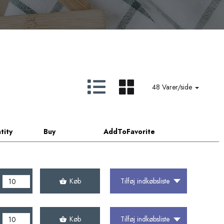
48 Varer/side
tity
Buy
AddToFavorite
Køb
Tilføj indkøbsliste
Køb
Tilføj indkøbsliste