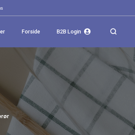
ms
ser
Forside
B2B Login
erør