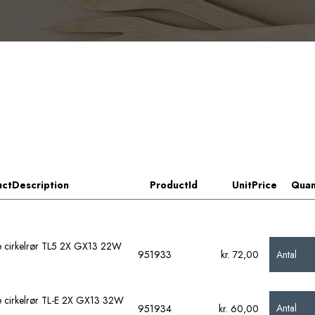
ctDescription
ProductId
UnitPrice
Quan
de cirkelrør TL5 2X GX13 22W
Antal
951933
kr. 72,00
de cirkelrør TL-E 2X GX13 32W
Antal
951934
kr. 60,00