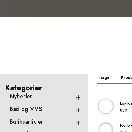
Image
Produ
Kategorier
Nyheder
Lyskil
Bad og VVS
830
Butiksartikler
Lyskil