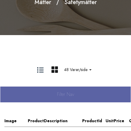
Måtter
Safetymåtter
48 Varer/side
Filter Nav
Image
ProductDescription
ProductId
UnitPrice