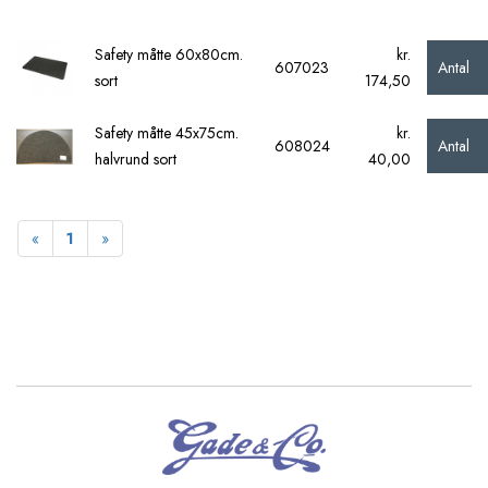
Safety måtte 60x80cm.
kr.
Antal
607023
sort
174,50
Safety måtte 45x75cm.
kr.
Antal
608024
halvrund sort
40,00
Forrige
Næste
«
1
»