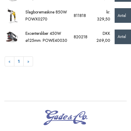
Slagboremaskine 850W
kr.
Antal
811818
POWX0270
329,50
Excentersliber 450W
DKK
Antal
820218
ø125mm. POWE40030
269,00
Forrige
Næste
«
1
»