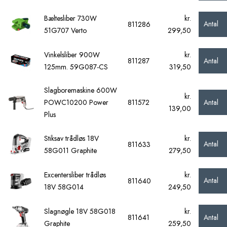
Bæltesliber 730W
kr.
Antal
811286
51G707 Verto
299,50
Vinkelsliber 900W
kr.
Antal
811287
125mm. 59G087-CS
319,50
Slagboremaskine 600W
kr.
Antal
POWC10200 Power
811572
139,00
Plus
Stiksav trådløs 18V
kr.
Antal
811633
58G011 Graphite
279,50
Excentersliber trådløs
kr.
Antal
811640
18V 58G014
249,50
Slagnøgle 18V 58G018
kr.
Antal
811641
Graphite
259,50