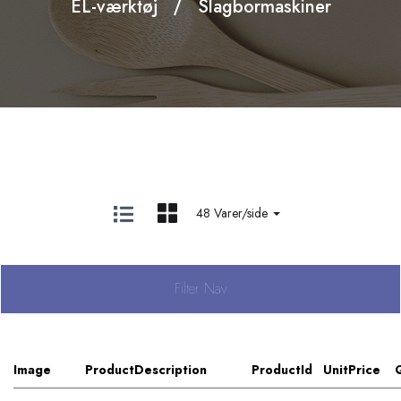
EL-værktøj
Slagbormaskiner
48 Varer/side
Filter Nav
Image
ProductDescription
ProductId
UnitPrice