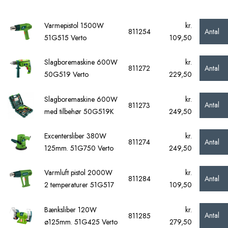
Varmepistol 1500W
kr.
Antal
811254
51G515 Verto
109,50
Slagboremaskine 600W
kr.
Antal
811272
50G519 Verto
229,50
Slagboremaskine 600W
kr.
Antal
811273
med tilbehør 50G519K
249,50
Excentersliber 380W
kr.
Antal
811274
125mm. 51G750 Verto
249,50
Varmluft pistol 2000W
kr.
Antal
811284
2 temperaturer 51G517
109,50
Bænksliber 120W
kr.
Antal
811285
ø125mm. 51G425 Verto
279,50