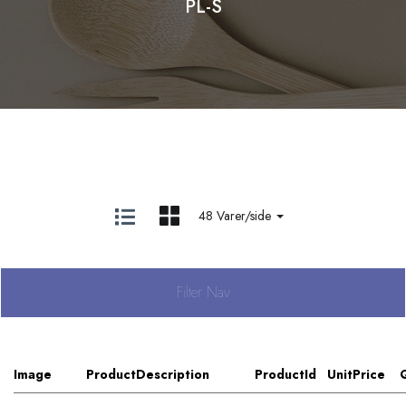
PL-S
48 Varer/side
Filter Nav
Image
ProductDescription
ProductId
UnitPrice