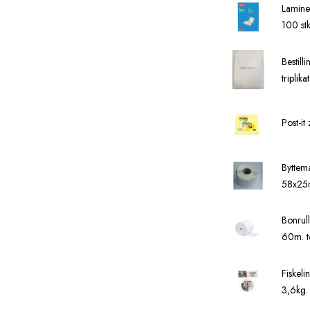
Lamine
100 stk
Bestill
triplikat
Post-it
Byttem
58x2
Bonrul
60m. t
Fiskel
3,6kg.