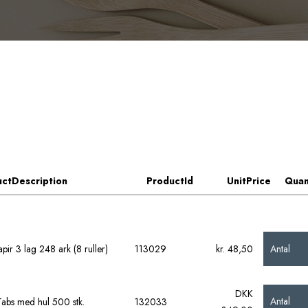
ctDescription
ProductId
UnitPrice
Quan
Antal
apir 3 lag 248 ark (8 ruller)
113029
kr. 48,50
DKK
Antal
abs med hul 500 stk.
132033