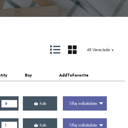
48 Varer/side
tity
Buy
AddToFavorite
Køb
Tilføj indkøbsliste
Køb
Tilføj indkøbsliste