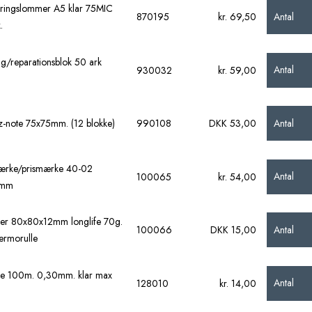
ringslommer A5 klar 75MIC
Antal
870195
kr. 69,50
.
ing/reparationsblok 50 ark
Antal
930032
kr. 59,00
Antal
 z-note 75x75mm. (12 blokke)
990108
DKK 53,00
ærke/prismærke 40-02
Antal
100065
kr. 54,00
5mm
ler 80x80x12mm longlife 70g.
Antal
100066
DKK 15,00
ermorulle
ine 100m. 0,30mm. klar max
Antal
128010
kr. 14,00