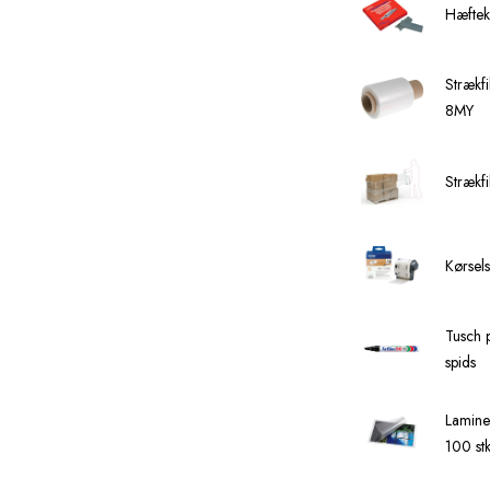
Hæftek
Stræk
8MY
Strækf
Kørsel
Tusch 
spids
Lamine
100 stk