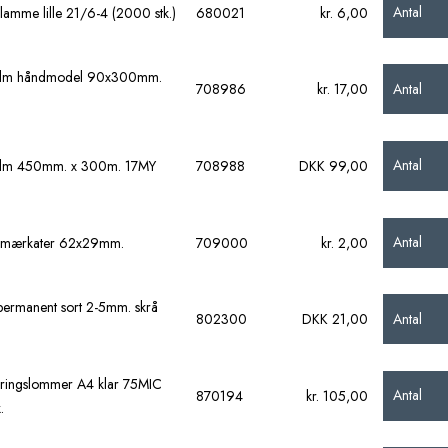
Antal
lamme lille 21/6-4 (2000 stk.)
680021
kr. 6,00
film håndmodel 90x300mm.
Antal
708986
kr. 17,00
Antal
ilm 450mm. x 300m. 17MY
708988
DKK 99,00
Antal
smærkater 62x29mm.
709000
kr. 2,00
permanent sort 2-5mm. skrå
Antal
802300
DKK 21,00
ringslommer A4 klar 75MIC
Antal
870194
kr. 105,00
.