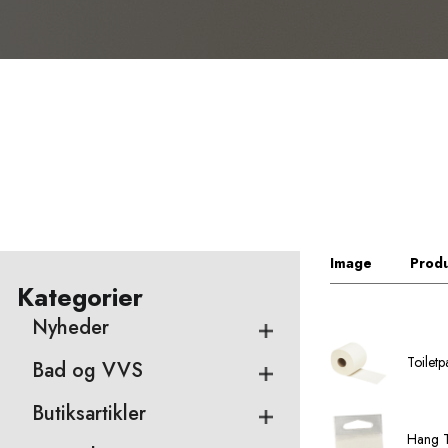
Image
Produ
Kategorier
Nyheder
Toiletp
Bad og VVS
Butiksartikler
Hang T