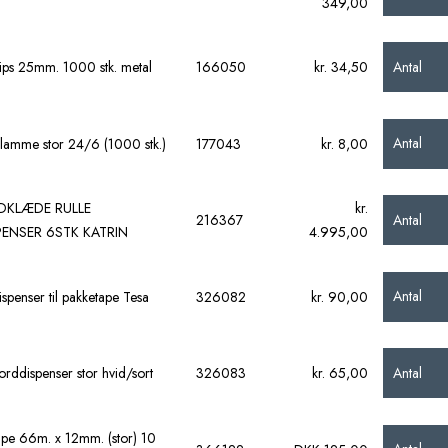
349,00
Antal
lips 25mm. 1000 stk. metal
166050
kr. 34,50
Antal
lamme stor 24/6 (1000 stk.)
177043
kr. 8,00
KLÆDE RULLE
kr.
Antal
216367
PENSER 6STK KATRIN
4.995,00
Antal
spenser til pakketape Tesa
326082
kr. 90,00
Antal
rddispenser stor hvid/sort
326083
kr. 65,00
tape 66m. x 12mm. (stor) 10