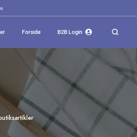
ms
ser
Forside
B2B Login
utiksartikler