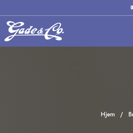
Hjem
B