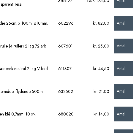
Antal
366122
DKK 125,00
ansparent Tesa
Antal
olie 25cm. x 100m. ø10mm.
602296
kr. 82,00
Antal
ulle (4 ruller) 2 lag 72 ark
607601
kr. 25,00
Antal
ædeark neutral 2 lag V-fold
611307
kr. 44,50
Antal
emiddel flydende 500ml.
632502
kr. 21,00
Antal
en blå 0,7mm. 10 stk.
680020
kr. 14,00