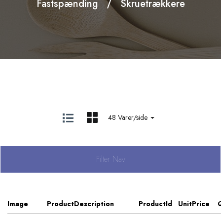
Fastspænding
Skruetrækkere
48 Varer/side
Filter Nav
Image
ProductDescription
ProductId
UnitPrice