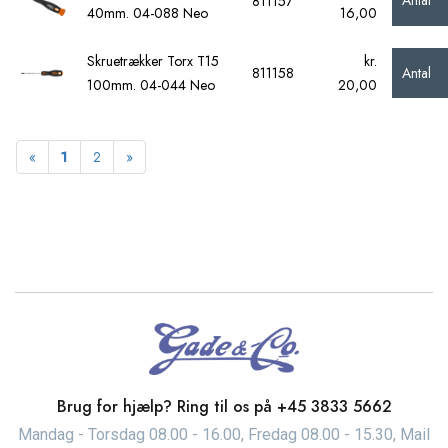
Antal
811157
40mm. 04-088 Neo
16,00
Skruetrækker Torx T15
kr.
Antal
811158
100mm. 04-044 Neo
20,00
Forrige
Næste
«
1
2
»
Brug for hjælp? Ring til os på
+45 3833 5662
Mandag - Torsdag 08.00 - 16.00, Fredag 08.00 - 15.30, Mail