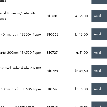
ools
artel 10mm. m/træhåndtag
Antal
811758
kr. 35,00
ools
Antal
l 40mm. rustfri 18B604 Topex
810663
kr. 13,00
Antal
artel 200mm. 13A520 Topex
810727
kr. 11,00
niv med læder skede 98Z103
Antal
810728
kr. 39,50
Antal
l 50mm. rustfri 18B605 Topex
810747
kr. 15,00