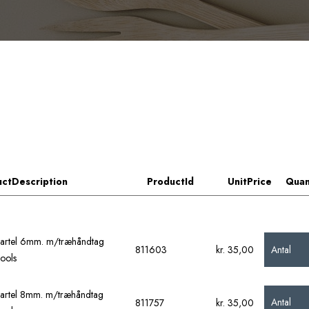
ctDescription
ProductId
UnitPrice
Quan
artel 6mm. m/træhåndtag
Antal
811603
kr. 35,00
ools
artel 8mm. m/træhåndtag
Antal
811757
kr. 35,00