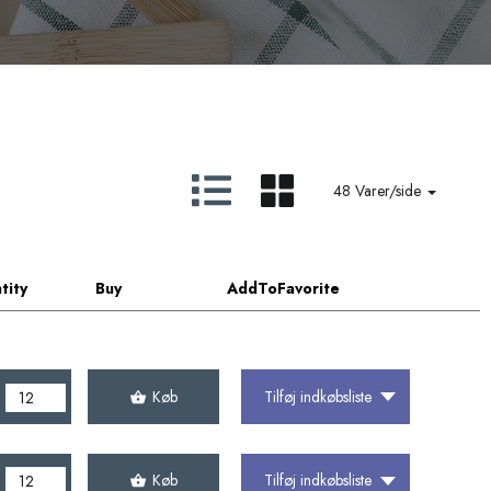
48 Varer/side
tity
Buy
AddToFavorite
Køb
Tilføj indkøbsliste
Køb
Tilføj indkøbsliste