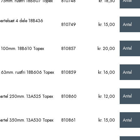
Antal
l 75mm. rustfri 18B607 Topex
810748
kr. 18,50
partelsæt 4 dele 18B436
Antal
810749
kr. 15,00
Antal
l 100mm. 18B610 Topex
810857
kr. 20,00
Antal
l 63mm. rustfri 18B606 Topex
810859
kr. 16,00
Antal
artel 250mm. 13A525 Topex
810860
kr. 12,00
Antal
artel 350mm. 13A530 Topex
810861
kr. 15,00