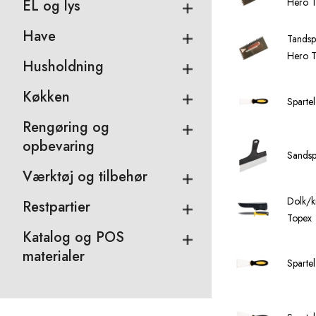
Hero T
EL og lys
Have
Tandsp
Hero T
Husholdning
Køkken
Sparte
Rengøring og
opbevaring
Sandsp
Værktøj og tilbehør
Dolk/k
Restpartier
Topex
Katalog og POS
materialer
Sparte