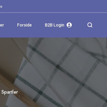
ms
ser
Forside
B2B Login
Spartler