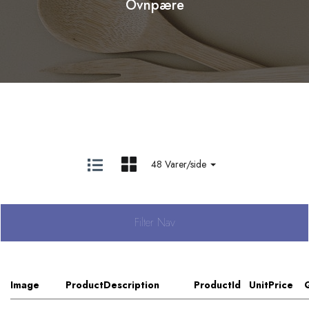
Ovnpære
48 Varer/side
Filter Nav
Image
ProductDescription
ProductId
UnitPrice