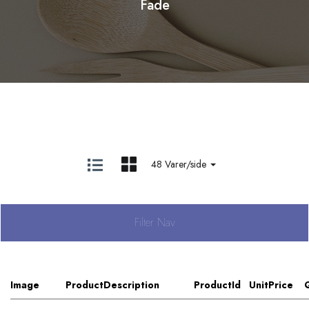
Fade
48 Varer/side
Filter Nav
Image
ProductDescription
ProductId
UnitPrice