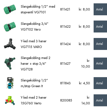
Slangekobling 1/2" med
Antal
811421
kr. 8,00
stopventil VG7101
Slangekobling 3/4"
Antal
811422
kr. 8,00
VG7102 Varo
Y-led med 3 haner
Antal
811424
kr. 8,00
VG7115 VARO
Slangekobling med 2
kr.
Antal
haner + stop 3/4"
811427
10,00
VG7128
Slangekobling 1/2"
Antal
811843
kr. 4,50
m/stop Green It
Y-led med 2 haner
kr.
Antal
820085
15G760 Verto
14,00