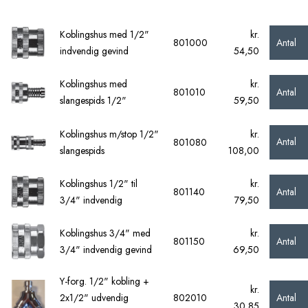
Koblingshus med 1/2"
kr.
Antal
801000
indvendig gevind
54,50
Koblingshus med
kr.
Antal
801010
slangespids 1/2"
59,50
Koblingshus m/stop 1/2"
kr.
Antal
801080
slangespids
108,00
Koblingshus 1/2" til
kr.
Antal
801140
3/4" indvendig
79,50
Koblingshus 3/4" med
kr.
Antal
801150
3/4" indvendig gevind
69,50
Y-forg. 1/2" kobling +
kr.
Antal
2x1/2" udvendig
802010
30,85