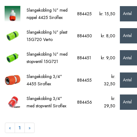
Slangekobling ½" med
Antal
884425
kr. 15,50
nippel 4425 Siroflex
Slangekobling ½" plast
Antal
884450
kr. 8,00
15G720 Verto
Slangekobling ½" med
Antal
884451
kr. 9,00
stopventil 15G721
Slangekobling 3/4"
kr.
Antal
884455
4455 Siroflex
32,50
Slangekobling 3/4"
kr.
Antal
884456
med stopventil Siroflex
29,50
Forrige
Næste
«
1
»