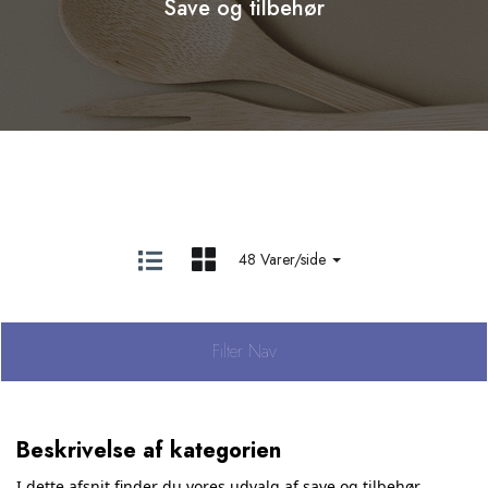
Save og tilbehør
48 Varer/side
Filter Nav
Beskrivelse af kategorien
I dette afsnit finder du vores udvalg af save og tilbehør.