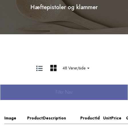
Hæftepistoler og klammer
48 Varer/side
Filter Nav
Image
ProductDescription
ProductId
UnitPrice