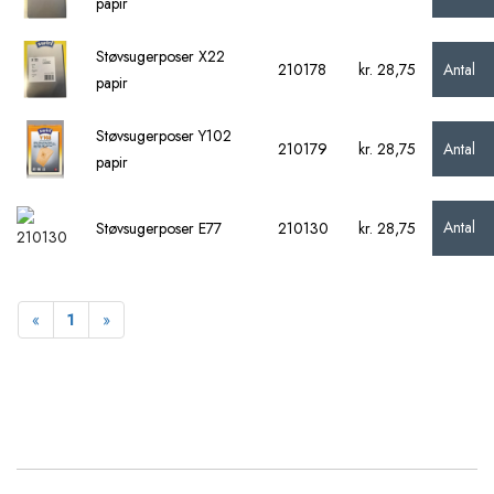
papir
Støvsugerposer X22
Antal
210178
kr. 28,75
papir
Støvsugerposer Y102
Antal
210179
kr. 28,75
papir
Antal
Støvsugerposer E77
210130
kr. 28,75
Forrige
Næste
«
1
»