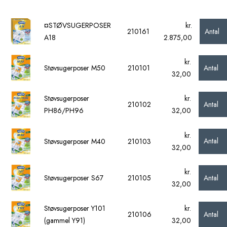
¤STØVSUGERPOSER
kr.
Antal
210161
A18
2.875,00
kr.
Antal
Støvsugerposer M50
210101
32,00
Støvsugerposer
kr.
Antal
210102
PH86/PH96
32,00
kr.
Antal
Støvsugerposer M40
210103
32,00
kr.
Antal
Støvsugerposer S67
210105
32,00
Støvsugerposer Y101
kr.
Antal
210106
(gammel Y91)
32,00