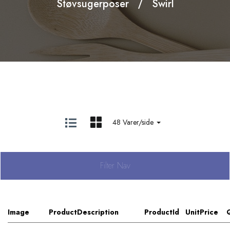
Støvsugerposer
Swirl
48 Varer/side
Filter Nav
Image
ProductDescription
ProductId
UnitPrice