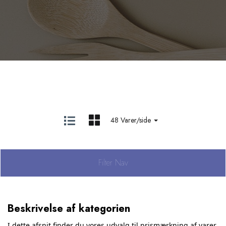
48 Varer/side
Filter Nav
Beskrivelse af kategorien
I dette afsnit finder du vores udvalg til prismærkning af varer.