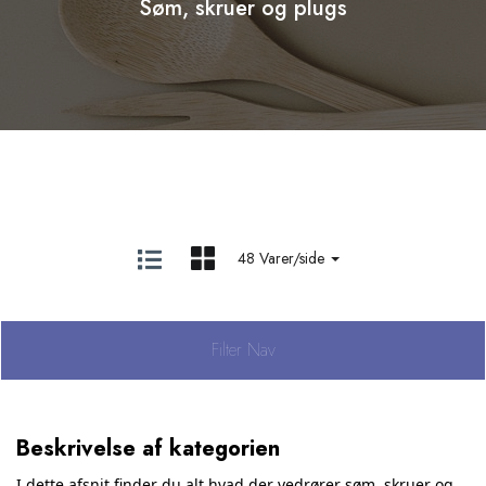
Søm, skruer og plugs
48 Varer/side
Filter Nav
Beskrivelse af kategorien
I dette afsnit finder du alt hvad der vedrører søm, skruer og