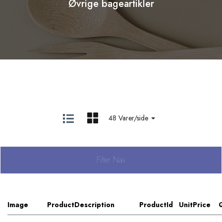
Øvrige bageartikler
48 Varer/side
Filter Nav
Image
ProductDescription
ProductId
UnitPrice