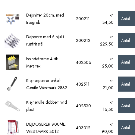
Dejsnitter 20cm. med
kr.
Antal
200211
trægreb
34,50
Dejspore med 5 hjul i
kr.
Antal
200212
rustfrit stål
229,50
Ispindeforme 4 stk.
kr.
Antal
402506
Metaltex
25,00
Klejnesporrer enkelt
kr.
Antal
402511
Gentle Westmark 2832
21,00
Klejnerulle dobbelt hvid
kr.
Antal
402530
plast
16,50
DEJDOSERER 900ML.
kr.
Antal
403012
WESTMARK 3012
90,00