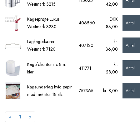
Antal
115025
Westmark 3215
42,00
Kagesprøjte Luxus
DKK
Antal
406560
Westmark 3230
83,00
Lagkageskærer
kr.
Antal
407120
Westmark 7120
36,00
Kagefolie 8cm. x 8m.
kr.
Antal
411771
klar
28,00
Kageunderlag hvid papir
Antal
757365
kr. 8,00
med mønster 18 stk.
Forrige
Næste
«
1
»