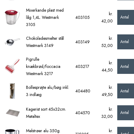
Mixerkande plast med
kr.
Antal
låg 1,4L. Westmark
403105
42,00
3105
Chokoladesmelter stål
kr.
Antal
403149
Westmark 3149
52,00
Pigrulle
kr.
Antal
knækbrød/foccacia
403217
44,50
Westmark 3217
Bollesprøjte alu/bøg inkl.
kr.
Antal
404480
3 indlæg
49,50
Kagerist sort 45x32cm.
kr.
Antal
404570
Metaltex
32,00
Melstrøer alu 350g.
kr.